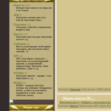
Новости
[333]
Интерестные новости из мира игр
и не только.
Skill
[0]
Описание скиллов для всех
класов персонажа игры.
Описание
[12]
Описание событий и прикольных
вещей в игре
Квесты
[76]
Описания квестов для получения
экспы и т.д.
Cultivation
[3]
Квесты культивация необходимо
проходить для изучения новых
скиллов. =)
NPC
[0]
NPC (non-player character) —
персонаж, не контролируемый
игроком, а управляемый
компьютером. Магазины, банк,
майлбокс, Elder и т.д.
ИТЕМЫ
[0]
Описание шмоток - орудия, сэты,
бижутерия и т.д.
МОБЫ
[0]
МОБЫ - игровые монстры
которых мы убиваем. Координаты
Категория:
Описание
| Просмотров: 19390 | Дата
мобов, учимся использовать
координаты в игре, очень
облегчает жизнь.
Общие квесты 90.....
Материал могут добавить пользователи.
Категория:
Квесты
| Просмотров: 4407 | Дата:
06.
Мини-чат