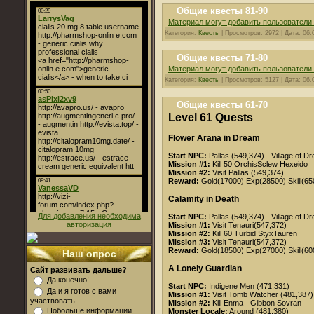
Общие квесты 81-90
Материал могут добавить пользователи.
Категория:
Квесты
| Просмотров: 2972 | Дата:
06.
Общие квесты 71-80
Материал могут добавить пользователи.
Категория:
Квесты
| Просмотров: 5127 | Дата:
06.
Общие квесты 61-70
Level 61 Quests
Flower Arana in Dream
Start NPC:
Pallas (549,374) - Village of D
Mission #1:
Kill 50
OrchisSclew
Hexeido
Mission #2:
Visit Pallas (549,374)
Reward:
Gold(17000) Exp(28500) Skill(65
Calamity in Death
Для добавления необходима
Start NPC:
Pallas (549,374) - Village of D
авторизация
Mission #1:
Visit Tenauri(547,372)
Mission #2:
Kill 60 Turbid
StyxTauren
Mission #3:
Visit Tenauri(547,372)
Reward:
Gold(18500) Exp(27000) Skill(60
Наш опрос
A Lonely Guardian
Сайт развивать дальше?
Да конечно!
Start NPC:
Indigene Men (471,331)
Да и я готов с вами
Mission #1:
Visit Tomb Watcher (481,387)
участвовать.
Mission #2:
Kill Enma - Gibbon Sovran
Побольше информации
Monster Locale:
Around (481,380)