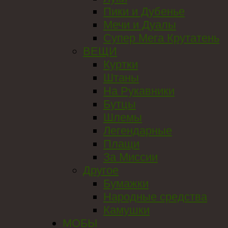
Пики и Дубенье
Мечи и Дуалы
Супер Мега Крутатень
ВЕЩИ
Куртки
Штаны
На Рукавники
Бутцы
Шлемы
Легендарные
Плащи
За Миссии
Другое
Бумажки
Народные средства
Камушки
МОБЫ