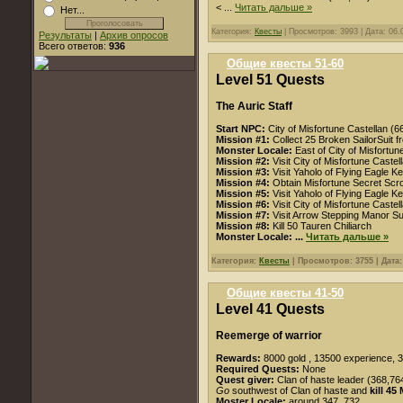
<
...
Читать дальше »
Нет...
Категория:
Квесты
| Просмотров: 3993 | Дата:
06.
Результаты
|
Архив опросов
Всего ответов:
936
Общие квесты 51-60
Level 51 Quests
The Auric Staff
Start NPC:
City of Misfortune Castellan (6
Mission #1:
Collect 25 Broken
SailorSuit
fr
Monster Locale:
East of City of Misfortun
Mission #2:
Visit City of Misfortune Castel
Mission #3:
Visit Yaholo of Flying Eagle K
Mission #4:
Obtain Misfortune Secret Scroll
Mission #5:
Visit Yaholo of Flying Eagle K
Mission #6:
Visit City of Misfortune Castel
Mission #7:
Visit Arrow Stepping Manor Su
Mission #8:
Kill 50 Tauren Chiliarch
Monster Locale:
...
Читать дальше »
Категория:
Квесты
| Просмотров: 3755 | Дата
Общие квесты 41-50
Level 41 Quests
Reemerge of warrior
Rewards:
8000 gold , 13500 experience, 32
Required Quests:
None
Quest giver:
Clan of haste leader (368,76
Go
southwest of Clan of haste and
kill 4
Moster Locale:
around 347, 732