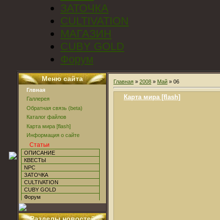
ЗАТОЧКА
CULTIVATION
МАГАЗИН
CUBY GOLD
Форум
Меню сайта
Главная
»
2008
»
Май
»
06
Глвная
Карта мира [flash]
Галлерея
Обратная связь (beta)
Каталог файлов
Карта мира [flash]
Информация о сайте
Статьи
ОПИСАНИЕ
КВЕСТЫ
NPC
ЗАТОЧКА
CULTIVATION
CUBY GOLD
Форум
Разделы новостей