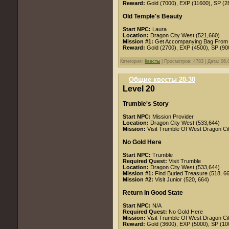
Reward:
Gold (7000), EXP (11600), SP (28
Old Temple's Beauty
Start NPC:
Laura
Location:
Dragon City West (521,660)
Mission #1:
Get Accompanying Bag From F
Reward:
Gold (2700), EXP (4500), SP (90
Категория:
Квесты
| Просмотров: 4783 | Дата:
06.
Общие квесты 20-30
Level 20
Trumble's Story
Start NPC:
Mission Provider
Location:
Dragon City West (533,644)
Mission:
Visit Trumble Of West Dragon Ci
No Gold Here
Start NPC:
Trumble
Required Quest:
Visit Trumble
Location:
Dragon City West (533,644)
Mission #1:
Find Buried Treasure (518, 6
Mission #2:
Visit Junior (520, 664)
Return In Good State
Start NPC:
N/A
Required Quest:
No Gold Here
Mission:
Visit Trumble Of West Dragon Ci
Reward:
Gold (3600), EXP (5000), SP (1000