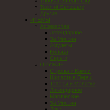
Thousan Stream City
Town of Sanctuary
Другие
ИТЕМЫ
Accessories
Легендарное
За Миссии
Амулеты
Кольца
Серьги
ОРУЖИЕ
Стрелы и Камни
Шипастые Перчи
Топоры и Молотки
Лигендарное
Магическое
За Миссии
Луки