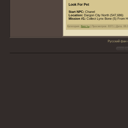
Look For Pet
Start NPC:
Chanel
Location:
Dargon City North (547,686)
Mission #1:
Collect Lynx Bone (5) From 
Категория:
Квесты
| Просмотров: 8371 | Дата:
06.
Русский фан с