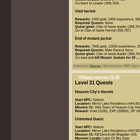
Go back
to Leader (368,764)
Visit hermit
Rewards:
1450 gold, 2450 experience, 500 
Required Quests:
None
Quest giver:
Clan of haste leader (368,76
Go to
Clan of haste Hermit (356,787)
End of mutant jackal
Rewards:
7000 gold, 12000 experience, 290
Required Quests:
Main Rancor force
Quest giver:
Clan of haste leader (368,76
Go
east and
kill Mutant Jackals for 20
...
Категория:
Квесты
| Просмотров: 3965 | Дата
Общие квесты 31-40
Level 31 Quests
Heaven City's Hermit
Start NPC:
Nelson
Location:
Mirror Lake Residence (444,56
Mission #1:
Visit Tears of Heaven City He
Reward:
Gold (1100), EXP (20850), SP (40
Uninvited Guest
Start NPC:
Nelson
Location:
Mirror Lake Residence (444,56
Mission #1:
Kill
DensGoth
Brigadier (50)
Monster Locale:
Lake Of Sky East