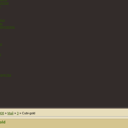
олотки
е
нье
лы
 Крутатень
ки
е
редства
008
»
Май
»
3
» Cubi-gold
old