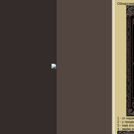
Обнаружив
1 - от наш
2 - у прод
3 - нам ег
4 - жмём н