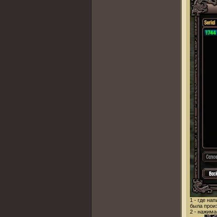
1 - где на
была произ
2 - нажима