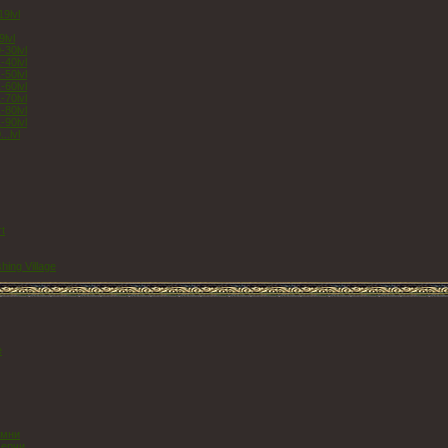
9lvl
lvl
30lvl
40lvl
50lvl
60lvl
70lvl
80lvl
90lvl
.lvl
t
hing Village
е
амни
ерчи