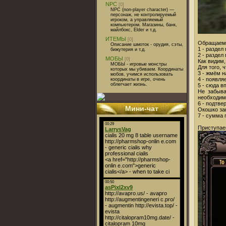
NPC
[0]
NPC (non-player character) —
персонаж, не контролируемый
игроком, а управляемый
компьютером. Магазины, банк,
майлбокс, Elder и т.д.
ИТЕМЫ
[0]
Обращаемся
Описание шмоток - орудия, сэты,
1 - раздел
бижутерия и т.д.
2 - раздел
МОБЫ
[0]
Как видим,
МОБЫ - игровые монстры
Для того, 
которых мы убиваем. Координаты
3 - жмём н
мобов, учимся использовать
4 - появля
координаты в игре, очень
облегчает жизнь.
5 - сюда 
Не забыва
необходим
6 - подтв
Мини-чат
Окошко за
7 - сумма 
Приступае