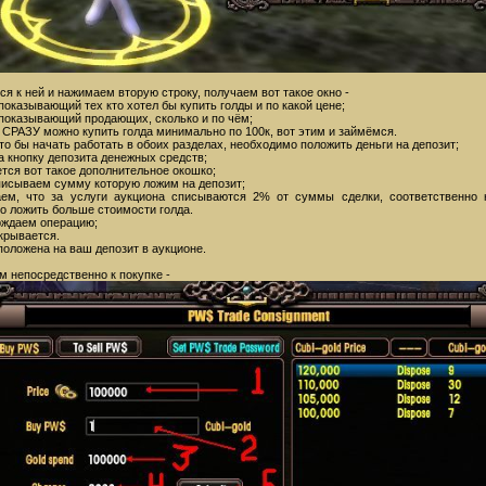
 к ней и нажимаем вторую строку, получаем вот такое окно -
 показывающий тех кто хотел бы купить голды и по какой цене;
 показывающий продающих, сколько и по чём;
 СРАЗУ можно купить голда минимально по 100к, вот этим и займёмся.
что бы начать работать в обоих разделах, необходимо положить деньги на депозит;
а кнопку депозита денежных средств;
ется вот такое дополнительное окошко;
вписываем сумму которую ложим на депозит;
ем, что за услуги аукциона списываются 2% от суммы сделки, соответственно 
о ложить больше стоимости голда.
ерждаем операцию;
крывается.
положена на ваш депозит в аукционе.
м непосредственно к покупке -