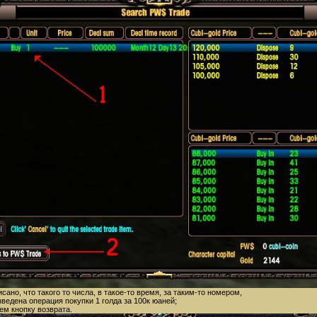
писано, что такого то числа, в такое-то время, за таким-то номером,
ведена операция покупки 1 голда за 100к юаней;
ем кнопку возврата.