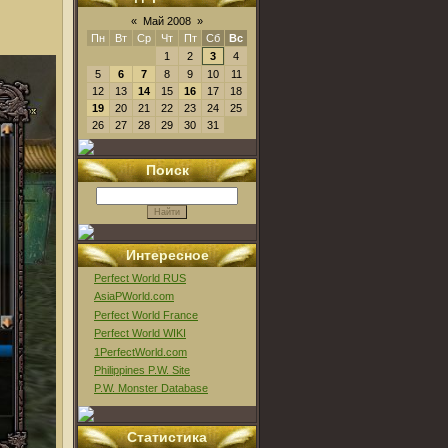
«
Май 2008
»
Пн
Вт
Ср
Чт
Пт
Сб
Вс
1
2
3
4
5
6
7
8
9
10
11
12
13
14
15
16
17
18
19
20
21
22
23
24
25
26
27
28
29
30
31
Поиск
Интересное
Perfect World RUS
AsiaPWorld.com
Perfect World France
Perfect World WIKI
1PerfectWorld.com
Philippines P.W. Site
P.W. Monster Database
Статистика