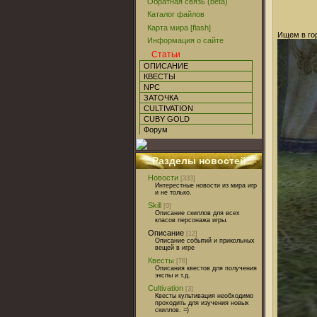
Обратная связь (beta)
Каталог файлов
Карта мира [flash]
Ищем в гор
Информация о сайте
Статьи
ОПИСАНИЕ
КВЕСТЫ
NPC
ЗАТОЧКА
CULTIVATION
CUBY GOLD
Форум
Разделы новостей
Новости
[333]
Интерестные новости из мира игр
и не только.
Skill
[0]
Описание скиллов для всех
класов персонажа игры.
Описание
[12]
Описание событий и прикольных
вещей в игре
Квесты
[76]
Описания квестов для получения
экспы и т.д.
Cultivation
[3]
Квесты культивация необходимо
проходить для изучения новых
скиллов. =)