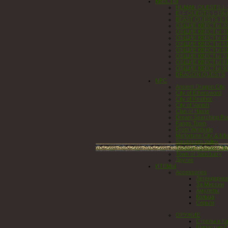
КВЕСТЫ
HUMAN QUESTS 1-1
ELF QUESTS 1-19lvl
BEAST QUESTS 1-19
ОБЩИЕ КВЕСТЫ 20-
ОБЩИЕ КВЕСТЫ 31-
ОБЩИЕ КВЕСТЫ 41-
ОБЩИЕ КВЕСТЫ 51-
ОБЩИЕ КВЕСТЫ 61-
ОБЩИЕ КВЕСТЫ 71-
ОБЩИЕ КВЕСТЫ 81-
ОБЩИЕ КВЕСТЫ 90..
DRAGON QUESTS
NPC
Ancient Dragon City
City of Ethersword
City of Feather
City of Vanish
Clan of Haste
Dream Searching Por
Fangs Town
Frost Windvale
Misfortune City & Nfis
Sandstorm Valley
Thousan Stream City
Town of Sanctuary
Другие
ИТЕМЫ
Accessories
Легендарно
За Миссии
Амулеты
Кольца
Серьги
ОРУЖИЕ
Стрелы и К
Шипастые П