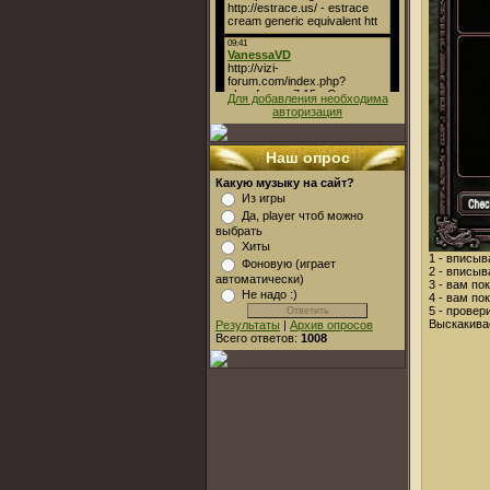
Для добавления необходима
авторизация
Наш опрос
Какую музыку на сайт?
Из игры
Да, player чтоб можно
выбрать
Хиты
1 - вписыв
Фоновую (играет
2 - вписыв
автоматически)
3 - вам по
Не надо :)
4 - вам по
5 - провер
Выскакива
Результаты
|
Архив опросов
Всего ответов:
1008