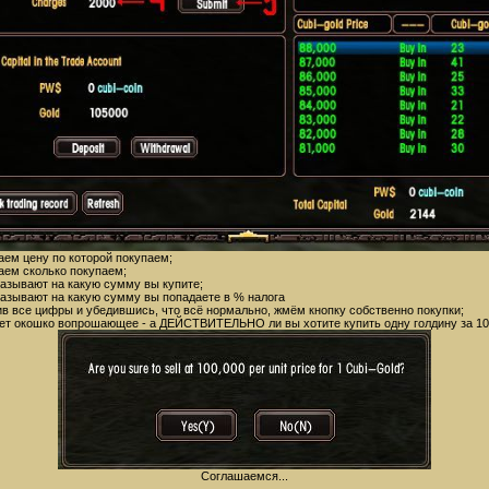
аем цену по которой покупаем;
аем сколько покупаем;
казывают на какую сумму вы купите;
казывают на какую сумму вы попадаете в % налога
ив все цифры и убедившись, что всё нормально, жмём кнопку собственно покупки;
ет окошко вопрошающее - а ДЕЙСТВИТЕЛЬНО ли вы хотите купить одну голдину за 10
Соглашаемся...