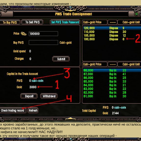
аем, что произошли некоторые изменения -
их кровно заработанных, до этого лежавших на депозите, практически ничё не осталось
ающего стало на 1 голд меньше, но...
о нифига не начислили!!! НАС НАДУЛИ!!
а эту кнопку и получаем такое вот окошко проведения наших операций -