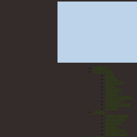
ГЛАВНАЯ
ОПИСАНИЕ
LOVE
ВОЙНА
РЕССУРСЫ
ПЕТЫ
ГИЛЬДИИ
КУЗНЕЦ
ДРОП С МОБОВ
ТЕЛЕПОРТ
DUNGEON MAP
FLYING
СКИЛЫ
Human Warrior
Human Mage
Werebeast
Werefox
WingElf Priest
WingElf Archer