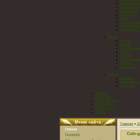
Топоры и М
Лигендарно
Магическое
За Миссии
Луки
Пики и Дубе
Мечи и Дуа
Супер Мега
ВЕЩИ
Куртки
Штаны
На Рукавни
Бутцы
Шлемы
Легендарны
Плащи
За Миссии
Другое
Бумажки
Народные с
Камушки
МОБЫ
ЗАТОЧКА
CULTIVATION
МАГАЗИН
CUBY GOLD
Форум
Меню сайта
Главная
»
2
Глвная
Cubi-g
Галлерея