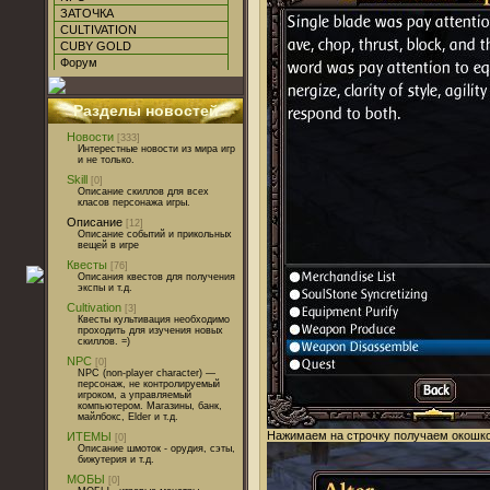
ЗАТОЧКА
CULTIVATION
CUBY GOLD
Форум
Разделы новостей
Новости
[333]
Интерестные новости из мира игр
и не только.
Skill
[0]
Описание скиллов для всех
класов персонажа игры.
Описание
[12]
Описание событий и прикольных
вещей в игре
Квесты
[76]
Описания квестов для получения
экспы и т.д.
Cultivation
[3]
Квесты культивация необходимо
проходить для изучения новых
скиллов. =)
NPC
[0]
NPC (non-player character) —
персонаж, не контролируемый
игроком, а управляемый
компьютером. Магазины, банк,
майлбокс, Elder и т.д.
Нажимаем на строчку получаем окошк
ИТЕМЫ
[0]
Описание шмоток - орудия, сэты,
бижутерия и т.д.
МОБЫ
[0]