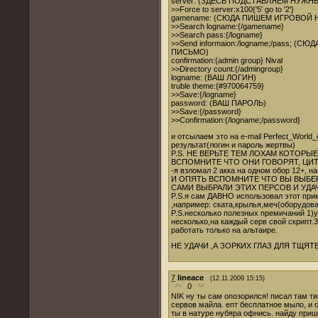
server: (ЗДЕСЬ ПОДСТАВЛЯЕМ НУЖНЫЙ
>>Force to server:x100{'5' go to '2'}
gamename: (СЮДА ПИШЕМ ИГРОВОЙ 
>>Search logname:{/gamename}
>>Search pass:{/logname}
>>Send informaion:/logname;/pass; 
ПИСЬМО)
confirmation:{admin group} Nival
>>Directory count:{/admingroup}
logname: (ВАШ ЛОГИН)
truble theme:{#970064759}
>>Save:{/logname}
password: (ВАШ ПАРОЛЬ)
>>Save:{/password}
>>Confirmation:{/logname;/password}
и отсылаем это на e-mail Perfect_World
результат(логин и пароль жертвы)
P.S. НЕ ВЕРЬТЕ ТЕМ ЛОХАМ КОТОРЫ
ВСПОМНИТЕ ЧТО ОНИ ГОВОРЯТ, ЦИТ
-я взломал 2 акка на одном обор 12+, н
И ОПЯТЬ ВСПОМНИТЕ ЧТО ВЫ ВЫБЕР
САМИ ВЫБРАЛИ ЭТИХ ПЕРСОВ И УДА
P.S.я сам ДАВНО использовал этот прик
,например: ската,крылья,меч(оборудова
P.S.несколько полезных премичаний 1)
несколько,на каждый серв свой скрипт.
работать только на альтаире.
НЕ УДАЧИ ,А ЗОРКИХ ГЛАЗ ДЛЯ ТЩЯ
7
lineace
(12.11.2009 15:15)
0
NIK ну ты сам опозорился! писал там типо 
сервов майла. епт бесплатное мыло, и о
ты в натуре нубяра офнись. найду при