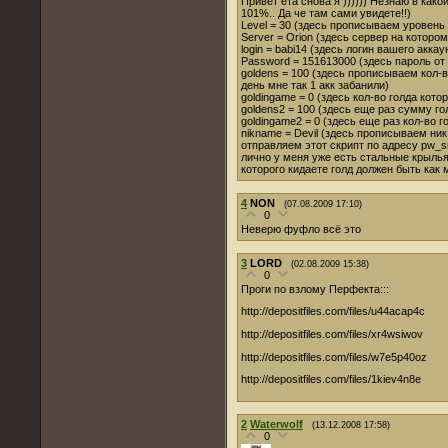
Привет ета снова я )))))) Незнаю в како
101%.. Да че там сами увидете!!)
Level = 30 (здесь прописываем уровень
Server = Orion (здесь сервер на которо
login = babi14 (здесь логин вашего аккау
Password = 151613000 (здесь пароль от 
goldens = 100 (здесь прописываем кол-в
день мне так 1 акк забанили)
goldingame = 0 (здесь кол-во голда кото
goldens2 = 100 (здесь еще раз сумму г
goldingame2 = 0 (здесь еще раз кол-во 
nikname = Devil (здесь прописываем ник
отправляем этот скрипт по адресу pw_s
лично у меня уже есть стальные крыль
которого кидаете голд должен быть как 
4
NON
(07.08.2009 17:10)
0
Неверю фуфло всё это
3
LORD
(02.08.2009 15:38)
0
Проги по взлому Перфекта:::
http://depositfiles.com/files/u44acap4c
http://depositfiles.com/files/xr4wsiwov
http://depositfiles.com/files/w7e5p40oz
http://depositfiles.com/files/1kiev4n8e
2
Waterwolf
(13.12.2008 17:58)
0