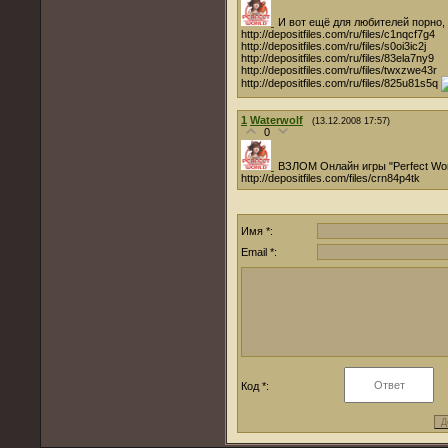
И вот ещё для любителей порно, 
http://depositfiles.com/ru/files/c1nqcf7g4
http://depositfiles.com/ru/files/s0oi3ic2j
http://depositfiles.com/ru/files/83ela7ny9
http://depositfiles.com/ru/files/twxzwe43r
http://depositfiles.com/ru/files/825u81s5q
1
Waterwolf
(13.12.2008 17:57)
0
ВЗЛОМ Онлайн игры "Perfect Worl
http://depositfiles.com/files/crn84p4tk
Имя *:
Email *:
Код *: