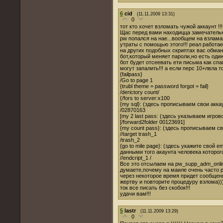
6
cid
(11.11.2009 13:31)
0
тот кто хочет взломать чужой аккаунт !!!
Щас перед вами находицца замечательн
pw попался на нае...вообщем на взламав
утраты с помощью этого!!! реал работает
на других подобных скриптах вас обман
бот,который меняет пароли,но есть оди
бот будет отсеевать ети письма как сп
могут запалить!!! а если перс 10+лвла т
{failpass}
/Go to page 1
{trubl theme = password forgot = fail}
/derictory count/
{/fors to server:х100
{my sql}: (здесь прописываем свои аккаун
/02870163
[my 2 last pass: (здесь указываем игров
[/forward2folder 00123691]
{my count pass}: (здесь прописываем с
//target trash_1
/trash_2
{go to mile page}: (здесь укажите свой e
данными того акаунта человека которог
//endcript_1 /
Все это отсылаем на pw_supp_adm_online
думаете,почему на маиле очень часто 
через некоторое время придет сообщени
жертву и повторите процедуру взлома))
ток все писать без скобок!!!
удачи вам!!!
5
lastr
(11.11.2009 13:29)
0