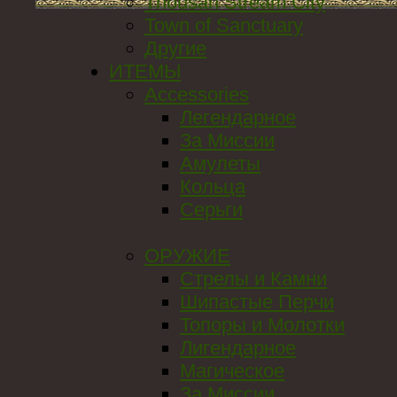
Thousan Stream City
Town of Sanctuary
Другие
ИТЕМЫ
Accessories
Легендарное
За Миссии
Амулеты
Кольца
Серьги
ОРУЖИЕ
Стрелы и Камни
Шипастые Перчи
Топоры и Молотки
Лигендарное
Магическое
За Миссии