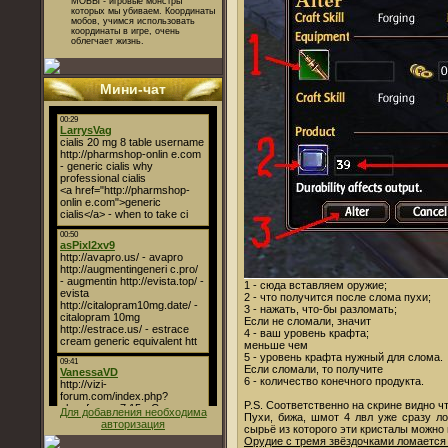
МОБЫ - игровые монстры
которых мы убиваем. Координаты
мобов, учимся использовать
координаты в игре, очень
облегчает жизнь.
Мини-чат
1 - сюда вставляем оружие;
2 - что получится после слома пухи;
3 - нажать, что-бы разломать;
Если не сломали, значит
4 - ваш уровень крафта;
меньше чем
5 - уровень крафта нужный для слома.
Если сломали, то получите
6 - количество конечного продукта.
P.S. Соответственно на скрине видно ч
Для добавления необходима
Пухи, бижа, шмот 4 лвл уже сразу ло
авторизация
сырьё из которого эти кристалы можно
Орудие с тремя звёздочками ломается