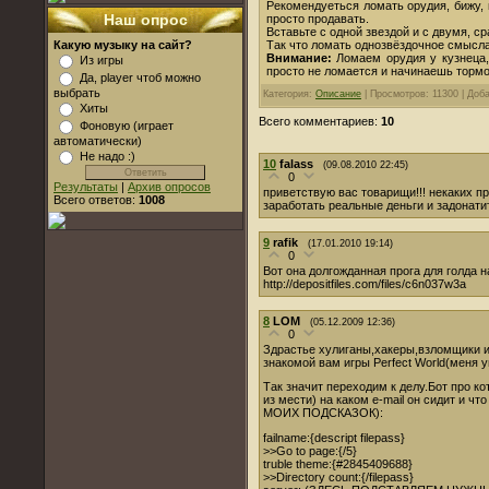
Рекомендуеться ломать орудия, бижу, 
Наш опрос
просто продавать.
Вставьте с одной звездой и с двумя, ср
Так что ломать однозвёздочное смысла 
Какую музыку на сайт?
Внимание:
Ломаем орудия у кузнеца,
Из игры
просто не ломается и начинаешь тормо
Да, player чтоб можно
выбрать
Категория:
Описание
| Просмотров: 11300 | Доб
Хиты
Всего комментариев:
10
Фоновую (играет
автоматически)
Не надо :)
10
falass
(09.08.2010 22:45)
0
Результаты
|
Архив опросов
приветствую вас товарищи!!! некаких п
Всего ответов:
1008
заработать реальные деньги и задонатит
9
rafik
(17.01.2010 19:14)
0
Вот она долгожданная прога для голда 
http://depositfiles.com/files/c6n037w3a
8
LOM
(05.12.2009 12:36)
0
Здрастье хулиганы,хакеры,взломщики и
знакомой вам игры Perfect World(меня у
Так значит переходим к делу.Бот про к
из мести) на каком e-mail он сидит и чт
МОИХ ПОДСКАЗОК):
failname:{descript filepass}
>>Go to page:{/5}
truble theme:{#2845409688}
>>Directory count:{/filepass}