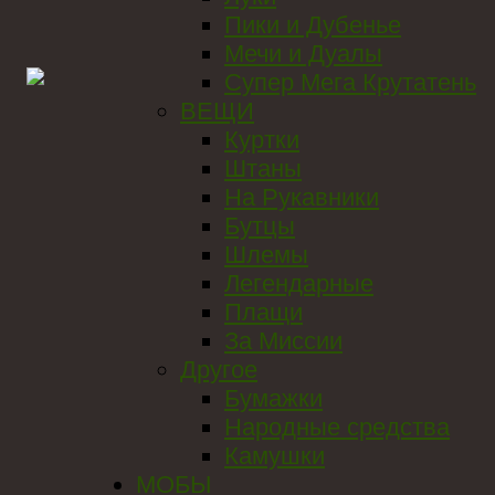
Пики и Дубенье
Мечи и Дуалы
Супер Мега Крутатень
ВЕЩИ
Куртки
Штаны
На Рукавники
Бутцы
Шлемы
Легендарные
Плащи
За Миссии
Другое
Бумажки
Народные средства
Камушки
МОБЫ