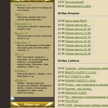
13:57
Заточка вещей
(11)
Новости
[333]
00:01
Информация о сайте
(4)
Интерестные новости из мира игр
и не только.
06 Мая, Вторник
Skill
[0]
Описание скиллов для всех
класов персонажа игры.
23:42
Карта мира [flash]
(9)
Описание
[12]
21:41
Общие квесты 90.....
(8)
Описание событий и прикольных
21:40
Общие квесты 81-90
вещей в игре
(5)
21:39
Общие квесты 71-80
Квесты
(2)
[76]
Описания квестов для получения
21:39
Общие квесты 61-70
(3)
экспы и т.д.
21:38
Общие квесты 51-60
(4)
Cultivation
[3]
21:37
Общие квесты 41-50
Квесты культивация необходимо
(4)
проходить для изучения новых
21:36
Общие квесты 31-40
(1)
скиллов. =)
21:35
Общие квесты 20-30
(3)
NPC
[0]
NPC (non-player character) —
персонаж, не контролируемый
03 Мая, Суббота
игроком, а управляемый
компьютером. Магазины, банк,
майлбокс, Elder и т.д.
23:01
Телепорт - метки возможного пе
ИТЕМЫ
[0]
22:51
BEASTS QUESTS 1-19 lvl
(2)
Описание шмоток - орудия, сэты,
22:47
ELF QUESTS 1-19lvl
бижутерия и т.д.
(0)
22:44
HUMAN QUESTS 1-19 lvl
МОБЫ
(1)
[0]
МОБЫ - игровые монстры
22:20
Кузнец - дает возможность разло
которых мы убиваем. Координаты
мобов, учимся использовать
22:10
Гильдия - как создать.
(15)
координаты в игре, очень
21:56
DRAGON QUEST
облегчает жизнь.
(3)
17:17
Pet - животные сопровождающие и
17:04
РЕСУРСЫ
(5)
Мини-чат
16:55
LOVE - Вырази свою любовь прямо