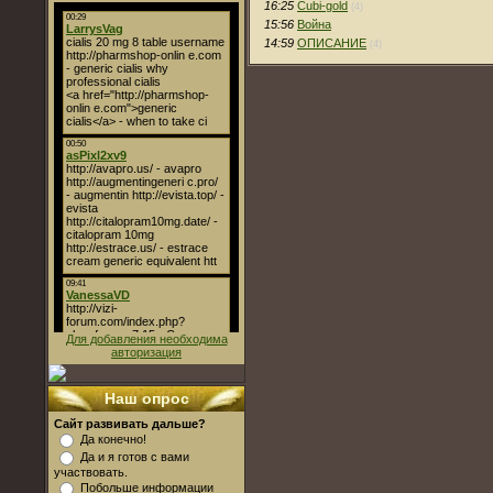
16:25
Cubi-gold
(4)
15:56
Война
14:59
ОПИСАНИЕ
(4)
Для добавления необходима
авторизация
Наш опрос
Сайт развивать дальше?
Да конечно!
Да и я готов с вами
участвовать.
Побольше информации