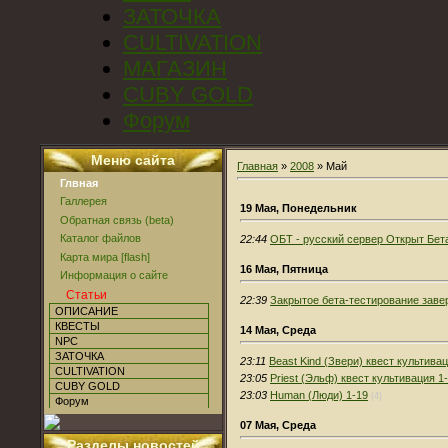
ЗАТОЧКА
CULTIVATION
МАГАЗИН
CUBY GOLD
Форум
Меню сайта
Главная
»
2008
»
Май
Глвная
Галлерея
19 Мая, Понедельник
Обратная связь (beta)
Каталог файлов
22:44
ОБТ - русский сервер Открыт Бет
Карта мира [flash]
16 Мая, Пятница
Информация о сайте
Статьи
22:39
Закрытое бета-тестирование зав
ОПИСАНИЕ
КВЕСТЫ
14 Мая, Среда
NPC
ЗАТОЧКА
23:11
Beast Kind (Звери) квест культива
CULTIVATION
23:05
Priest (Эльф) квест культивация 1
CUBY GOLD
23:03
Human (Люди) 1-19
(4)
Форум
07 Мая, Среда
Разделы новостей